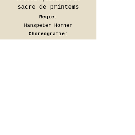
sacre de printems
Regie:
Hanspeter Horner
Choreografie:
Jacqueline Beck
Alice im Wunderland
Regie:
Hanspeter Horner
Choreografie:
Jacqueline Beck