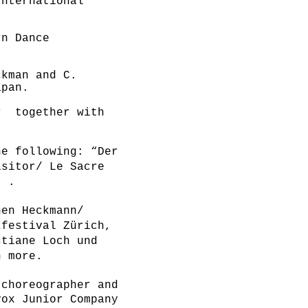
International
rn Dance
ckman and C.
apan.
er together with
e following: “Der
isitor/ Le Sacre
” .
hen Heckmann/
zfestival Zürich,
stiane Loch und
h more.
choreographer and
vox Junior Company