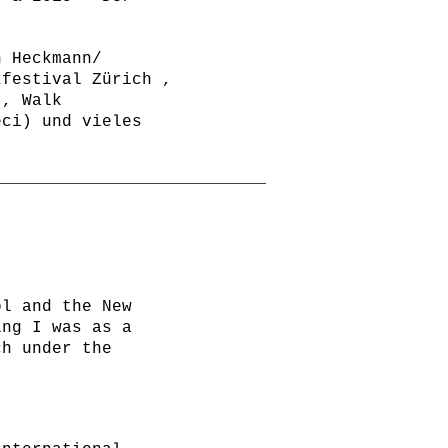
n Heckmann/
zfestival Zürich ,
 , Walk
eci) und vieles
ol and the New
ing I was as a
ch under the