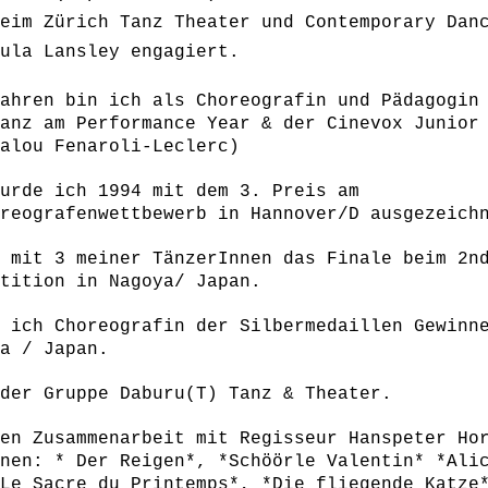
eim Zürich Tanz Theater und Contemporary Dan
ula Lansley engagiert.
ahren bin ich als Choreografin und Pädagogin
anz am Performance Year & der Cinevox Junior
alou Fenaroli-Leclerc)
urde ich 1994 mit dem 3. Preis am
reografenwettbewerb in Hannover/D ausgezeich
 mit 3 meiner TänzerInnen das Finale beim 2n
tition in Nagoya/ Japan.
 ich Choreografin der Silbermedaillen Gewinn
a / Japan.
der Gruppe Daburu(T) Tanz & Theater.
en Zusammenarbeit mit Regisseur Hanspeter Ho
nen: * Der Reigen*, *Schöörle Valentin* *Ali
Le Sacre du Printemps*, *Die fliegende Katze