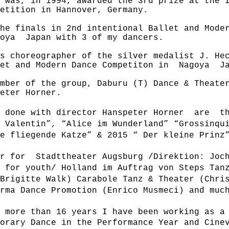
 was, in 1994, awarded the 3rd prize at the 
etition in Hannover, Germany.
he finals in 2nd intentional Ballet and Mode
goya Japan with 3 of my dancers.
s choreographer of the silver medalist J. He
let and Modern Dance Competiton in Nagoya J
ember of the group, Daburu (T) Dance & Theat
eter Horner.
k done with director Hanspeter Horner are th
 Valentin”, “Alice im Wunderland” “Grossinqu
e fliegende Katze” & 2015 “ Der kleine Prinz
er for Stadttheater Augsburg /Direktion: Joc
 for youth/ Holland im Auftrag von Steps Tan
Brigitte Walk) Carabole Tanz & Theater (Chri
rma Dance Promotion (Enrico Musmeci) and muc
 more than 16 years I have been working as a 
orary Dance in the Performance Year and Cine