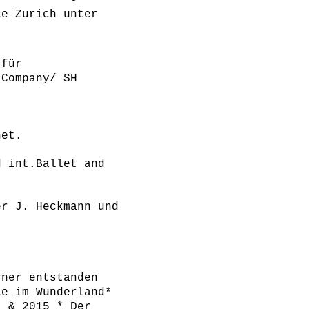
ce Zurich unter
 für
 Company/ SH
net.
d int.Ballet and
er J. Heckmann und
rner entstanden
ce im Wunderland*
* & 2015 * Der