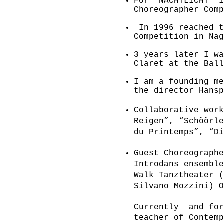
For *NACHTLICHT* I
Choreographer Comp
In 1996 reached t
Competition in Na
3 years later I wa
Claret at the Bal
I am a founding m
the director Hansp
Collaborative wor
Reigen”, “Schöörle
du Printemps”, “Di
Guest Choreograph
Introdans ensemble
Walk Tanztheater (
Silvano Mozzini) O
Currently and for
teacher of Contemp