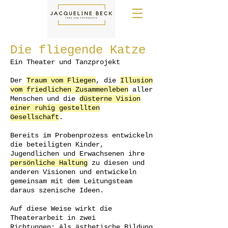
Die fliegende Katze
Ein Theater und Tanzprojekt
Der
Traum vom Fliegen
, die
Illusion
vom friedlichen Zusammenleben
aller
Menschen und die
düsterne Vision
einer ruhig gestellten
Gesellschaft
.
Bereits im Probenprozess entwickeln
die beteiligten Kinder,
Jugendlichen und Erwachsenen ihre
persönliche Haltung
zu diesen und
anderen Visionen und entwickeln
gemeinsam mit dem Leitungsteam
daraus szenische Ideen.
Auf diese Weise wirkt die
Theaterarbeit in zwei
Richtungen:
Als ästhetische Bildung