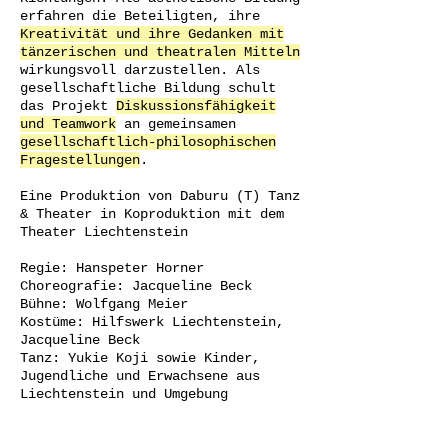
erfahren die Beteiligten, ihre
Kreativität und ihre Gedanken mit
tänzerischen und theatralen Mitteln
wirkungsvoll darzustellen.
Als
gesellschaftliche Bildung schult
das Projekt
Diskussionsfähigkeit
und Teamwork
an gemeinsamen
gesellschaftlich-philosophischen
Fragestellungen
.
Eine Produktion von Daburu (T) Tanz
& Theater in Koproduktion mit dem
Theater Liechtenstein
Regie: Hanspeter Horner
Choreografie: Jacqueline Beck
Bühne: Wolfgang Meier
Kostüme: Hilfswerk Liechtenstein,
Jacqueline Beck
Tanz: Yukie Koji sowie
Kinder,
Jugendliche und Erwachsene aus
Liechtenstein und Umgebung